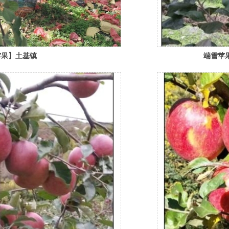
苹果】土基镇
端雪苹