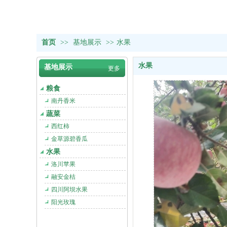
首页
>>
基地展示
>>
水果
水果
基地展示
更多
粮食
南丹香米
蔬菜
西红柿
金草源碧香瓜
水果
洛川苹果
融安金桔
四川阿坝水果
阳光玫瑰