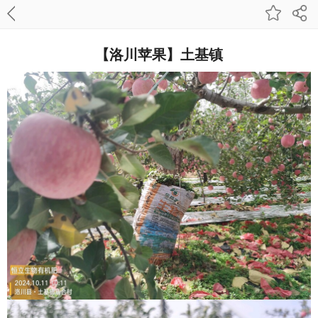
【洛川苹果】土基镇