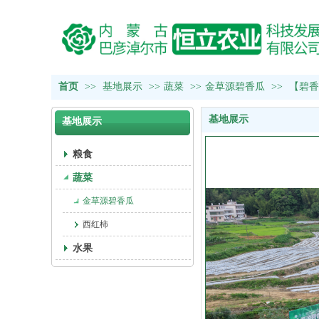
首页
>>
基地展示
>>
蔬菜
>>
金草源碧香瓜
>>
【碧香
基地展示
基地展示
粮食
蔬菜
金草源碧香瓜
西红柿
水果