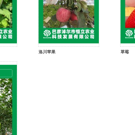
洛川苹果
草莓