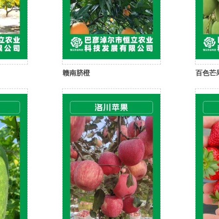
赣南脐橙
百色芒